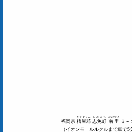
かすやぐん
しめまち
みなみざと
福岡県
糟屋郡
志免町
南里
６－
（イオンモールルクルまで車で5