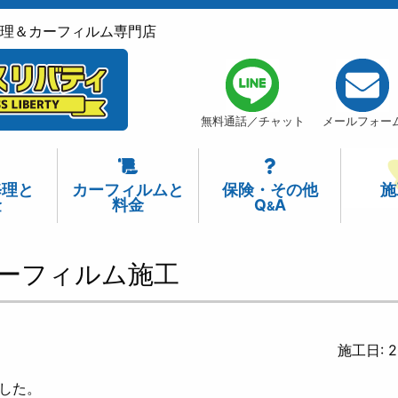
理＆カーフィルム専門店
無料通話／チャット
メールフォー
修理
と
カーフィルム
と
保険
・
その他
施
金
料金
Q
A
&
ーフィルム施工
施工日: 2
ました。