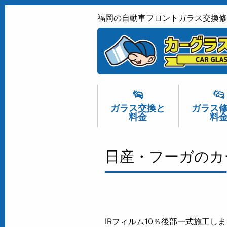
福岡の自動車フロントガラス交換修
ガラス交換
と
ガラス
料金
料
日産・フーガのカ
IRフィルム10％後部一式施工し