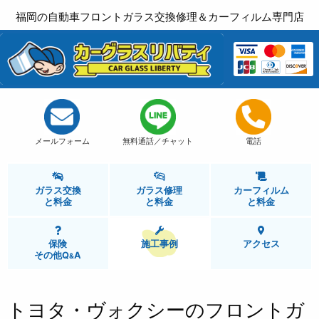
福岡の自動車フロントガラス交換修理＆カーフィルム専門店
メールフォーム
無料通話／チャット
電話
ガラス交換
ガラス修理
カーフィルム
と
料金
と
料金
と
料金
保険
施工事例
アクセス
その他Q
A
&
トヨタ・ヴォクシーのフロントガ