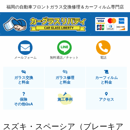
福岡の自動車フロントガラス交換修理＆カーフィルム専門店
メールフォーム
無料通話／チャット
電話
ガラス交換
ガラス修理
カーフィルム
と
料金
と
料金
と
料金
保険
施工事例
アクセス
その他Q
A
&
スズキ・スペーシア（ブレーキア