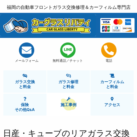
福岡の自動車フロントガラス交換修理＆カーフィルム専門店
メールフォーム
無料通話／チャット
電話
ガラス交換
ガラス修理
カーフィルム
と
料金
と
料金
と
料金
保険
施工事例
アクセス
その他Q
A
&
日産・キューブのリアガラス交換