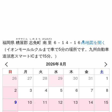
かすやぐん
しめまち
みなみざと
福岡県
糟屋郡
志免町
南里
６－１４－１６
地図を開く
（イオンモールルクルまで車で5分の場所です。九州自動車
道須恵スマートICまで15分。）
2026年 8月
日
月
火
水
木
金
土
26
27
28
29
30
31
1
2
3
4
5
6
7
8
9
10
11
12
13
14
15