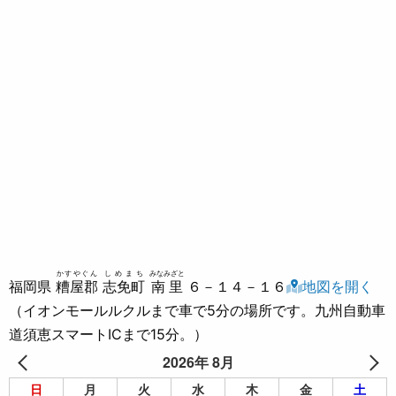
かすやぐん
しめまち
みなみざと
福岡県
糟屋郡
志免町
南里
６－１４－１６
地図を開く
（イオンモールルクルまで車で5分の場所です。九州自動車
道須恵スマートICまで15分。）
2026年 8月
日
月
火
水
木
金
土