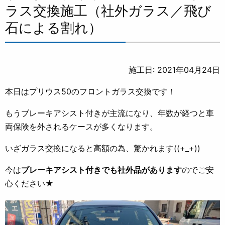
ラス交換施工（社外ガラス／飛び
石による割れ）
施工日: 2021年04月24日
本日はプリウス50のフロントガラス交換です！
もうブレーキアシスト付きが主流になり、年数が経つと車
両保険を外されるケースが多くなります。
いざガラス交換になると高額の為、驚かれます((+_+))
今は
ブレーキアシスト付きでも社外品があります
のでご安
心ください★