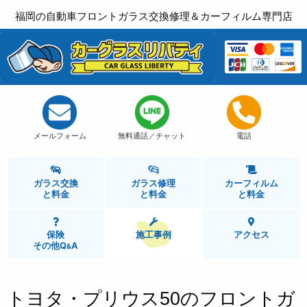
福岡の自動車フロントガラス交換修理＆カーフィルム専門店
メールフォーム
無料通話／チャット
電話
ガラス交換
ガラス修理
カーフィルム
と
料金
と
料金
と
料金
保険
施工事例
アクセス
その他Q
A
&
トヨタ・プリウス50のフロントガ