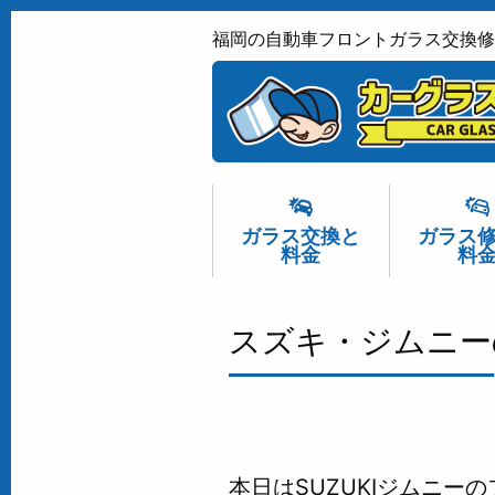
福岡の自動車フロントガラス交換修
ガラス交換
と
ガラス
料金
料
スズキ・ジムニー
本日はSUZUKIジムニー