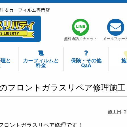
理＆カーフィルム専門店
無料通話／チャット
メールフォー
修理
と
カーフィルム
と
保険
・
その他
施
金
料金
Q
A
&
のフロントガラスリペア修理施工
施工日: 2
のフロントガラスリペア修理です！