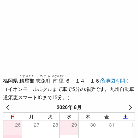
かすやぐん
しめまち
みなみざと
福岡県
糟屋郡
志免町
南里
６－１４－１６
地図を開く
（イオンモールルクルまで車で5分の場所です。九州自動車
道須恵スマートICまで15分。）
2026年 8月
日
月
火
水
木
金
土
26
27
28
29
30
31
1