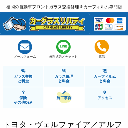
福岡の自動車フロントガラス交換修理＆カーフィルム専門店
メールフォーム
無料通話／チャット
電話
ガラス交換
ガラス修理
カーフィルム
と
料金
と
料金
と
料金
保険
施工事例
アクセス
その他Q
A
&
トヨタ・ヴェルファイア／アルフ