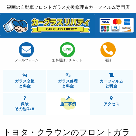
福岡の自動車フロントガラス交換修理＆カーフィルム専門店
メールフォーム
無料通話／チャット
電話
ガラス交換
ガラス修理
カーフィルム
と
料金
と
料金
と
料金
保険
施工事例
アクセス
その他Q
A
&
トヨタ・クラウンのフロントガラ