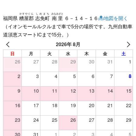
かすやぐん
しめまち
みなみざと
福岡県
糟屋郡
志免町
南里
６－１４－１６
地図を開く
（イオンモールルクルまで車で5分の場所です。九州自動車
道須恵スマートICまで15分。）
2026年 8月
日
月
火
水
木
金
土
26
27
28
29
30
31
1
2
3
4
5
6
7
8
9
10
11
12
13
14
15
16
17
18
19
20
21
22
23
24
25
26
27
28
29
30
31
1
2
3
4
5