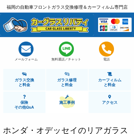
福岡の自動車フロントガラス交換修理＆カーフィルム専門店
メールフォーム
無料通話／チャット
電話
ガラス交換
ガラス修理
カーフィルム
と
料金
と
料金
と
料金
保険
施工事例
アクセス
その他Q
A
&
ホンダ・オデッセイのリアガラス