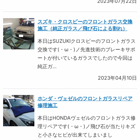
2023年07月22日
スズキ・クロスビーのフロントガラス交換
施工（純正ガラス／飛び石による割れ）
本日はSUZUKIクロスビーのフロントガラス
交換です(・ω・)ノ先進技術のブレーキサポ
ートが付いているガラスでしたので今回は
純正ガ…
2023年04月10日
ホンダ・ヴェゼルのフロントガラスリペア
修理施工
本日はHONDAヴェゼルのフロントガラス修
理リペアです(・ω・)ノ飛び石が当たりキズ
と小さなヒビが出来てしまいまし