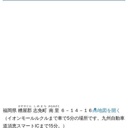
かすやぐん
しめまち
みなみざと
福岡県
糟屋郡
志免町
南里
６－１４－１６
地図を開く
（イオンモールルクルまで車で5分の場所です。九州自動車
道須恵スマートICまで15分。）