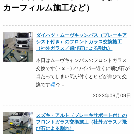
カーフィルム施工など）
ダイハツ・ムーヴキャンバス（ブレーキア
シスト付き）のフロントガラス交換施工
（社外ガラス／飛び石による割れ）
本日はムーヴキャンバスのフロントガラス
交換です(・ω・)ノワイパー近くに飛び石が
当たってしまい気が付くとヒビが伸びて交
換です
今…
2023年09月09日
スズキ・アルト（ブレーキサポート付）の
フロントガラス交換施工（社外ガラス／飛
び石による割れ）