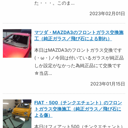
た・・・。このま…
2023年02月01日
マツダ・MAZDA3のフロントガラス交換施
工（純正ガラス／飛び石による割れ）
本日はMAZDA3のフロントガラス交換です
(・ω・)ノ今回は付いているガラスが純正品
しか設定がなかった為純正品にて交換です
☆当店…
2023年01月15日
FIAT・500（チンクエチェント）のフロン
トガラス交換施工（純正ガラス／飛び石に
よる傷）
本日はフィアット500（チンクエチェント）