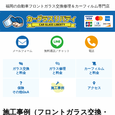
福岡の自動車フロントガラス交換修理＆カーフィルム専門店
メールフォーム
無料通話／チャット
電話
ガラス交換
ガラス修理
カーフィルム
と
料金
と
料金
と
料金
保険
施工事例
アクセス
その他Q
A
&
施工事例（フロントガラス交換・