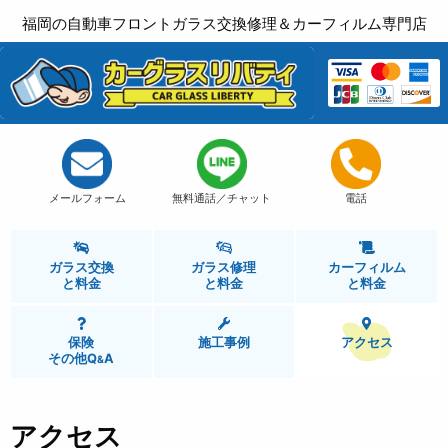
福岡の自動車フロントガラス交換修理＆カーフィルム専門店
メールフォーム
無料通話／チャット
電話
ガラス交換
ガラス修理
カーフィルム
と
料金
と
料金
と
料金
保険
施工事例
アクセス
その他Q
A
&
アクセス